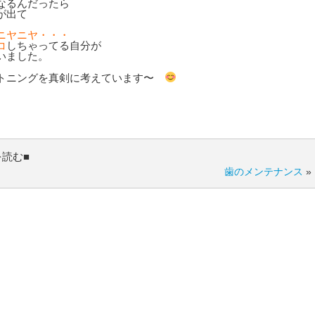
なるんだったら
が出て
ニヤニヤ・・・
コ
しちゃってる自分が
いました。
トニングを真剣に考えています〜
を読む■
歯のメンテナンス
»