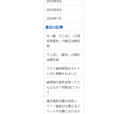
2016年9月
2016年8月
2016年7月
最近の記事
出っ歯・でこぼこ（上顎
前突叢生）の矯正治療症
例
でこぼこ（叢生）の矯正
治療症例
コウノ歯科医院がキレイ
レポに掲載されました
歯周病の急性症状ってど
んなもの？対処法につい
て
矯正歯科治療の目的っ
て？～歯並びを整えるメ
リットや治療におけるデ