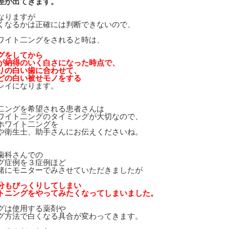
差が出てきます。
なりますが
くなるかは正確には判断できないので、
ワイト二ングをされると時は、
グをしてから
が納得のいく白さになった時点で、
りの白い歯に合わせて、
どの白い被せモノをする
レイになります。
二ングを希望される患者さんは
ワイト二ングのタイミングが大切なので、
ホワイト二ングを
や衛生士、助手さんにお伝えくださいね。
歯科さんでの
グ症例を３症例ほど
緒にモニターでみさせていただきましたが
分もびっくりしてしまい
トニングをやってみたくなってしまいました。
グは使用する薬剤や
グ方法で白くなる具合が変わってきます。