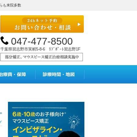
らも来院多数
047-477-8500
千葉県習志野市実籾5-8-6 ﾘﾌﾞﾎﾟｰﾄ習志野1F
メニュー
治療費・保証
診療時間・地図
グ