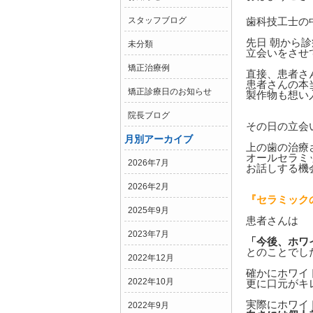
歯科技工士の
スタッフブログ
先日 朝から
未分類
立会いをさせ
矯正治療例
直接、患者さ
患者さんの本
矯正診療日のお知らせ
製作物も想い
院長ブログ
その日の立会
月別アーカイブ
上の歯の治療
オールセラミ
2026年7月
お話しする機
2026年2月
『セラミック
2025年9月
患者さんは
2023年7月
「今後、ホワ
とのことでし
2022年12月
確かにホワイ
2022年10月
更に口元がキ
実際にホワイ
2022年9月