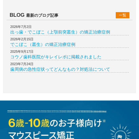
BLOG
最新のブログ記事
一覧
2026年7月2日
出っ歯・でこぼこ（上顎前突叢生）の矯正治療症例
2026年2月15日
でこぼこ（叢生）の矯正治療症例
2025年9月17日
コウノ歯科医院がキレイレポに掲載されました
2023年7月24日
歯周病の急性症状ってどんなもの？対処法について