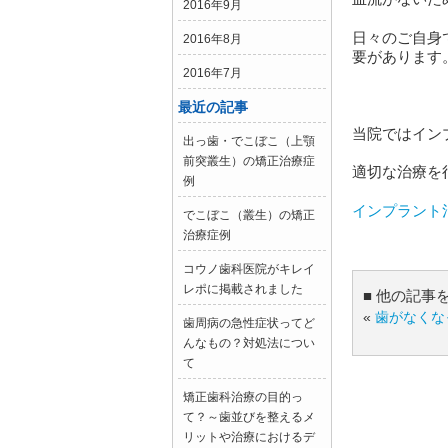
2016年9月
日々のご自身
2016年8月
要があります
2016年7月
最近の記事
当院ではイン
出っ歯・でこぼこ（上顎
前突叢生）の矯正治療症
適切な治療を
例
インプラント
でこぼこ（叢生）の矯正
治療症例
コウノ歯科医院がキレイ
レポに掲載されました
■ 他の記事
«
歯がなくな
歯周病の急性症状ってど
んなもの？対処法につい
て
矯正歯科治療の目的っ
て？～歯並びを整えるメ
リットや治療におけるデ